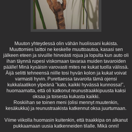
Muuton yhteydessä olin vähän huolissani kukista.
Muuttomies laittoi ne keskelle muuttoautoa, kasasi sen
jälkeen eteen ja sivuille hirveästi rojua ja lopulta kun auto oli
ihan täynnä rupesi viskomaan tavaraa muiden tavaroiden
päälle! Minä kysäisin varovasti mites ne kukat tuolla välissä.
Äijä selitti tehneensä niille tosi hyvän kolon ja kukat voivat
varmasti hyvin. Purettaessa tavaroita tämä ojensi
kukkalaatikon ylpeänä "kato, kaikki hyvässä kunnossa!",
huomaamatta, että oli katkonut reunustraakkipuusta kaksi
oksaa ja toisesta kukasta kaikki.
Roskiihan se toinen meni (olisi mennyt muutenkin,
kesäkukka) ja reunustraakista katkennut oksa juurtumaan.
Viime viikolla huomasin kuitenkin, että traakkipa on alkanut
pukkaamaan uusia katkenneiden tilalle. Mikä onni!